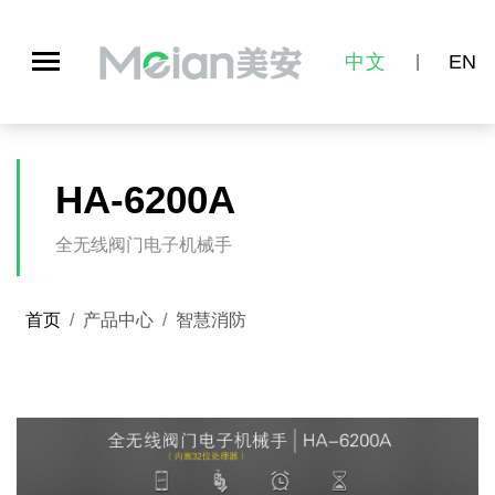
中文
EN
|
HA-6200A
全无线阀门电子机械手
首页
产品中心
智慧消防