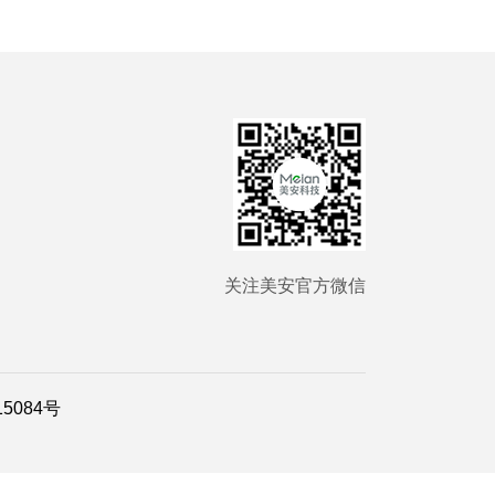
关注美安官方微信
15084号